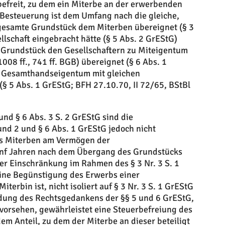
 befreit, zu dem ein Miterbe an der erwerbenden
e Besteuerung ist dem Umfang nach die gleiche,
gesamte Grundstück dem Miterben übereignet (§ 3
ellschaft eingebracht hätte (§ 5 Abs. 2 GrEStG)
 Grundstück den Gesellschaftern zu Miteigentum
08 ff., 741 ff. BGB) übereignet (§ 6 Abs. 1
n Gesamthandseigentum mit gleichen
§ 5 Abs. 1 GrEStG; BFH 27.10.70, II 72/65, BStBl
nd § 6 Abs. 3 S. 2 GrEStG sind die
und 2 und § 6 Abs. 1 GrEStG jedoch nicht
es Miterben am Vermögen der
ünf Jahren nach dem Übergang des Grundstücks
ser Einschränkung im Rahmen des § 3 Nr. 3 S. 1
ine Begünstigung des Erwerbs einer
iterbin ist, nicht isoliert auf § 3 Nr. 3 S. 1 GrEStG
dung des Rechtsgedankens der §§ 5 und 6 GrEStG,
 vorsehen, gewährleistet eine Steuerbefreiung des
em Anteil, zu dem der Miterbe an dieser beteiligt