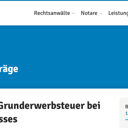
Rechtsanwälte
Notare
Leistun
räge
 Grunderwerbsteuer bei
B
1
sses