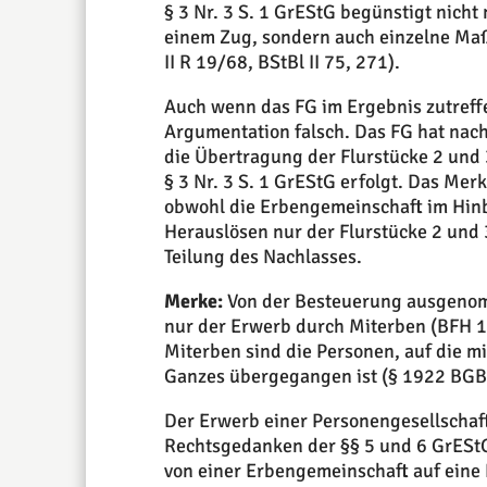
§ 3 Nr. 3 S. 1 GrEStG begünstigt nicht 
einem Zug, sondern auch einzelne Ma
II R 19/68, BStBl II 75, 271).
Auch wenn das FG im Ergebnis zutreffe
Argumentation falsch. Das FG hat na
die Übertragung der Flurstücke 2 und 3 
§ 3 Nr. 3 S. 1 GrEStG erfolgt. Das Merk
obwohl die Erbengemeinschaft im Hinbl
Herauslösen nur der Flurstücke 2 und 3
Teilung des Nachlasses.
Merke:
Von der Besteuerung ausgenomm
nur der Erwerb durch Miterben (BFH 16.
Miterben sind die Personen, auf die m
Ganzes übergegangen ist (§ 1922 BGB
Der Erwerb einer Personengesellschaft,
Rechtsgedanken der §§ 5 und 6 GrESt
von einer Erbengemeinschaft auf eine 