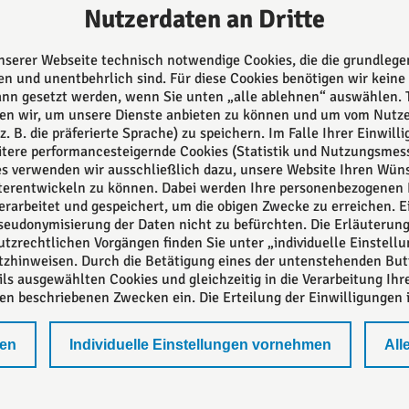
Nutzerdaten an Dritte
Rechtsanwälte, als auch dur
unsere 5 Notarinnen und Not
Alle können auf langjährige
unserer Webseite technisch notwendige Cookies, die die grundleg
Erfahrung zurückgreifen und
n und unentbehrlich sind. Für diese Cookies benötigen wir keine 
ann gesetzt werden, wenn Sie unten „alle ablehnen“ auswählen.
daher bestmöglich beraten.
en wir, um unsere Dienste anbieten zu können und um vom Nut
z. B. die präferierte Sprache) zu speichern. Im Falle Ihrer Einwil
itere performancesteigernde Cookies (Statistik und Nutzungsmes
Das europäische Kanzlei-
ies verwenden wir ausschließlich dazu, unsere Website Ihren Wü
Netzwerk
erentwickeln zu können. Dabei werden Ihre personenbezogenen 
erarbeitet und gespeichert, um die obigen Zwecke zu erreichen. Ei
Pseudonymisierung der Daten nicht zu befürchten. Die Erläuterun
tzrechtlichen Vorgängen finden Sie unter „individuelle Einstel
zhinweisen. Durch die Betätigung eines der untenstehenden Butto
ls ausgewählten Cookies und gleichzeitig in die Verarbeitung Ih
en beschriebenen Zwecken ein. Die Erteilung der Einwilligungen ist
nen
Individuelle Einstellungen vornehmen
All
ärung
Datenschutzeinstellungen