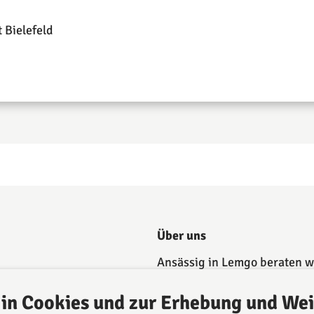
t Bielefeld
Über uns
Ansässig in Lemgo beraten wi
kompetent in vielen
Rechtsgebieten sowohl durc
 in Cookies und zur Erhebung und Wei
unsere Rechtsanwältinnen u