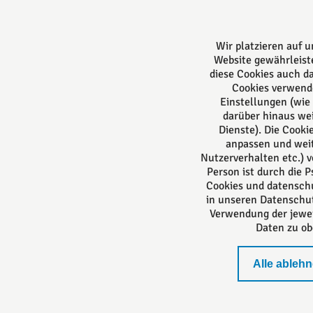
Deutschland
Tel: +49 5261 94488
Fax: +49 5261 944893
Wir platzieren auf 
E-Mail:
post@kanzleiamwall.de
Website gewährleiste
diese Cookies auch d
Cookies verwend
Einstellungen (wie 
darüber hinaus we
Dienste). Die Cook
anpassen und weit
Nutzerverhalten etc.) v
Person ist durch die 
Cookies und datenschu
in unseren Datenschut
Verwendung der jewei
Daten zu ob
Alle ableh
Impressum
Standort Lemgo
Datenschutzerkl