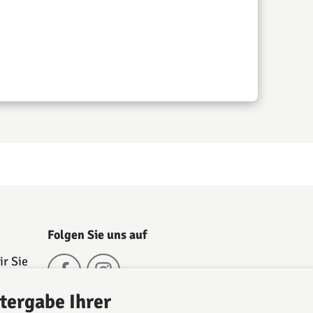
Folgen Sie uns auf
r Sie
h
tergabe Ihrer
nd