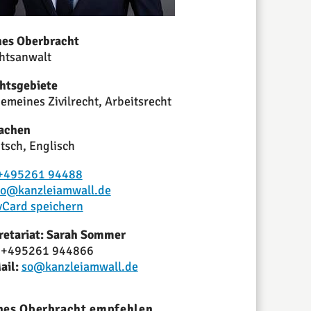
nes Oberbracht
htsanwalt
htsgebiete
gemeines Zivilrecht, Arbeitsrecht
achen
tsch, Englisch
+495261 94488
lo@kanzleiamwall.de
vCard speichern
retariat: Sarah Sommer
+495261 944866
ail:
so@kanzleiamwall.de
nes Oberbracht empfehlen