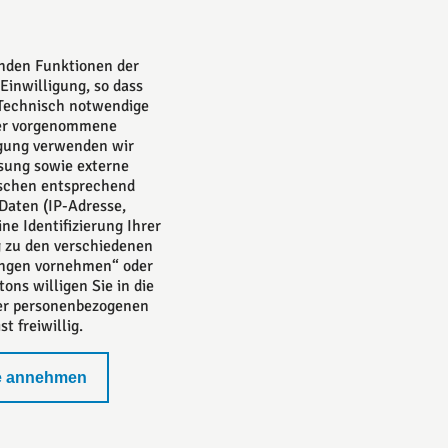
ch
are.
enden Funktionen der
 Sie
Einwilligung, so dass
 Technisch notwendige
zer vorgenommene
ligung verwenden wir
sung sowie externe
nschen entsprechend
Daten (IP-Adresse,
ne Identifizierung Ihrer
g zu den verschiedenen
lungen vornehmen“ oder
ns willigen Sie in die
rer personenbezogenen
 freiwillig.
e annehmen