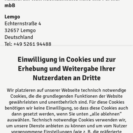
mbB
Lemgo
Echternstraße 4
32657 Lemgo
Deutschland
Tel: +49 5261 94488
Fax: +49 5261 944893
E-Mail:
post@kanzleiamwall.de
Einwilligung in Cookies und zur
Erhebung und Weitergabe Ihrer
Nutzerdaten an Dritte
Über uns
Ansässig in Lemgo beraten wir Sie kompetent in
Wir platzieren auf unserer Webseite technisch notwendige
vielen Rechtsgebieten sowohl durch unsere
Cookies, die die grundlegenden Funktionen der Website
Rechtsanwältinnen und Rechtsanwälte, als auch
gewährleisten und unentbehrlich sind. Für diese Cookies
benötigen wir keine Einwilligung, so dass diese Cookies auch
durch unsere 5 Notarinnen und Notare. Alle können
dann gesetzt werden, wenn Sie unten „alle ablehnen“
auf langjährige Erfahrung zurückgreifen und Sie
auswählen. Technisch notwendige Cookies verwenden wir,
daher bestmöglich beraten.
um unsere Dienste anbieten zu können und um vom Nutzer
vorgenommene Einstellungen (wie z. B. die präferierte