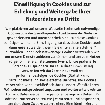
E-Mail:
post@kanzleiamwall.de
Einwilligung in Cookies und zur
Erhebung und Weitergabe Ihrer
Nutzerdaten an Dritte
Über uns
Ansässig in Lemgo beraten wir Sie kompetent in
Wir platzieren auf unserer Webseite technisch notwendige
vielen Rechtsgebieten sowohl durch unsere
Cookies, die die grundlegenden Funktionen der Website
Rechtsanwältinnen und Rechtsanwälte, als auch
gewährleisten und unentbehrlich sind. Für diese Cookies
benötigen wir keine Einwilligung, so dass diese Cookies auch
durch unsere 5 Notarinnen und Notare. Alle können
dann gesetzt werden, wenn Sie unten „alle ablehnen“
auf langjährige Erfahrung zurückgreifen und Sie
auswählen. Technisch notwendige Cookies verwenden wir,
daher bestmöglich beraten.
um unsere Dienste anbieten zu können und um vom Nutzer
vorgenommene Einstellungen (wie z. B. die präferierte
Sprache) zu speichern. Im Falle Ihrer Einwilligung
Folgen Sie uns auf
verwenden wir darüber hinaus weitere
performancesteigernde Cookies (Statistik und
Nutzungsmessung sowie externe Dienste). Die Cookies
verwenden wir ausschließlich dazu, unsere Website Ihren
Wünschen entsprechend anpassen und weiterentwickeln zu
können. Dabei werden Ihre personenbezogenen Daten (IP-
Adresse, Nutzerverhalten etc.) verarbeitet und gespeichert,
um die obigen Zwecke zu erreichen. Eine Identifizierung