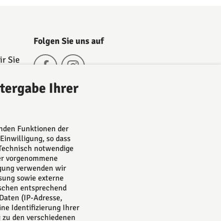
Folgen Sie uns auf
r Sie
h
tergabe Ihrer
nd
ch
are.
enden Funktionen der
 Sie
Einwilligung, so dass
 Technisch notwendige
zer vorgenommene
ligung verwenden wir
sung sowie externe
nschen entsprechend
Daten (IP-Adresse,
ne Identifizierung Ihrer
g zu den verschiedenen