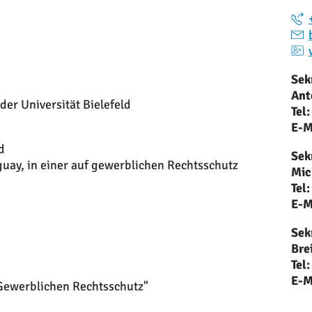
Sek
Ant
er Universität Bielefeld
Tel:
E-M
d
Sek
guay, in einer auf gewerblichen Rechtsschutz
Mic
Tel:
E-M
Sek
Bre
Tel:
E-M
 Gewerblichen Rechtsschutz"