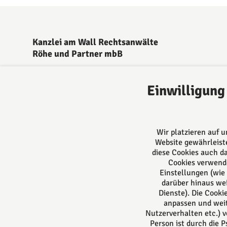
Kanzlei am Wall Rechtsanwälte
Röhe und Partner mbB
Lemgo
Echternstraße 4
Einwilligung
32657 Lemgo
Deutschland
Tel: +49 5261 94488
Fax: +49 5261 944893
Wir platzieren auf 
E-Mail:
post@kanzleiamwall.de
Website gewährleiste
diese Cookies auch d
Cookies verwend
Einstellungen (wie 
darüber hinaus we
Dienste). Die Cook
anpassen und weit
Nutzerverhalten etc.) v
Person ist durch die 