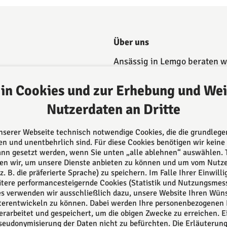
Über uns
Ansässig in Lemgo beraten wi
kompetent in vielen
Rechtsgebieten sowohl durc
 in Cookies und zur Erhebung und Wei
unsere Rechtsanwältinnen u
Nutzerdaten an Dritte
Rechtsanwälte, als auch dur
unsere 5 Notarinnen und Not
Alle können auf langjährige
unserer Webseite technisch notwendige Cookies, die die grundleg
Erfahrung zurückgreifen und
n und unentbehrlich sind. Für diese Cookies benötigen wir keine 
ann gesetzt werden, wenn Sie unten „alle ablehnen“ auswählen.
daher bestmöglich beraten.
en wir, um unsere Dienste anbieten zu können und um vom Nut
z. B. die präferierte Sprache) zu speichern. Im Falle Ihrer Einwil
itere performancesteigernde Cookies (Statistik und Nutzungsmes
Das europäische Kanzlei-
ies verwenden wir ausschließlich dazu, unsere Website Ihren Wü
Netzwerk
erentwickeln zu können. Dabei werden Ihre personenbezogenen 
erarbeitet und gespeichert, um die obigen Zwecke zu erreichen. Ei
Pseudonymisierung der Daten nicht zu befürchten. Die Erläuterun