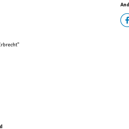
And
Erbrecht"
ld