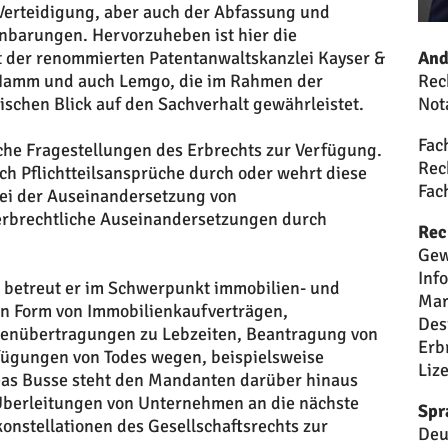
 Verteidigung, aber auch der Abfassung und
inbarungen. Hervorzuheben ist hier die
And
 der renommierten Patentanwaltskanzlei Kayser &
Rec
, Hamm und auch Lemgo, die im Rahmen der
Not
schen Blick auf den Sachverhalt gewährleistet.
Fac
che Fragestellungen des Erbrechts zur Verfügung.
Rec
ch Pflichtteilsansprüche durch oder wehrt diese
Fac
 bei der Auseinandersetzung von
erbrechtliche Auseinandersetzungen durch
Rec
Gew
Inf
t betreut er im Schwerpunkt immobilien- und
Mar
in Form von Immobilienkaufverträgen,
Des
ienübertragungen zu Lebzeiten, Beantragung von
Erb
fügungen von Todes wegen, beispielsweise
Liz
eas Busse steht den Mandanten darüber hinaus
berleitungen von Unternehmen an die nächste
Spr
nstellationen des Gesellschaftsrechts zur
Deu