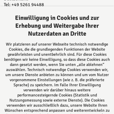
Tel: +49 5261 94488
Fax: +49 5261 944893
E-Mail:
post@kanzleiamwall.de
Einwilligung in Cookies und zur
Erhebung und Weitergabe Ihrer
Nutzerdaten an Dritte
Über uns
Ansässig in Lemgo beraten wir Sie kompetent in
Wir platzieren auf unserer Webseite technisch notwendige
vielen Rechtsgebieten sowohl durch unsere
Cookies, die die grundlegenden Funktionen der Website
Rechtsanwältinnen und Rechtsanwälte, als auch
gewährleisten und unentbehrlich sind. Für diese Cookies
benötigen wir keine Einwilligung, so dass diese Cookies auch
durch unsere 5 Notarinnen und Notare. Alle können
dann gesetzt werden, wenn Sie unten „alle ablehnen“
auf langjährige Erfahrung zurückgreifen und Sie
auswählen. Technisch notwendige Cookies verwenden wir,
daher bestmöglich beraten.
um unsere Dienste anbieten zu können und um vom Nutzer
vorgenommene Einstellungen (wie z. B. die präferierte
Sprache) zu speichern. Im Falle Ihrer Einwilligung
Folgen Sie uns auf
verwenden wir darüber hinaus weitere
performancesteigernde Cookies (Statistik und
Nutzungsmessung sowie externe Dienste). Die Cookies
verwenden wir ausschließlich dazu, unsere Website Ihren
Wünschen entsprechend anpassen und weiterentwickeln zu