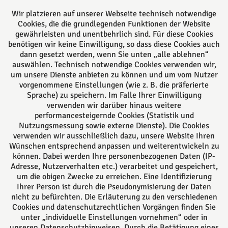
Ansässig in Lemgo beraten wir Sie kompetent in
Wir platzieren auf unserer Webseite technisch notwendige
vielen Rechtsgebieten sowohl durch unsere
Cookies, die die grundlegenden Funktionen der Website
Rechtsanwältinnen und Rechtsanwälte, als auch
gewährleisten und unentbehrlich sind. Für diese Cookies
benötigen wir keine Einwilligung, so dass diese Cookies auch
durch unsere 5 Notarinnen und Notare. Alle können
dann gesetzt werden, wenn Sie unten „alle ablehnen“
auf langjährige Erfahrung zurückgreifen und Sie
auswählen. Technisch notwendige Cookies verwenden wir,
daher bestmöglich beraten.
um unsere Dienste anbieten zu können und um vom Nutzer
vorgenommene Einstellungen (wie z. B. die präferierte
Sprache) zu speichern. Im Falle Ihrer Einwilligung
Folgen Sie uns auf
verwenden wir darüber hinaus weitere
performancesteigernde Cookies (Statistik und
Nutzungsmessung sowie externe Dienste). Die Cookies
verwenden wir ausschließlich dazu, unsere Website Ihren
Wünschen entsprechend anpassen und weiterentwickeln zu
können. Dabei werden Ihre personenbezogenen Daten (IP-
Adresse, Nutzerverhalten etc.) verarbeitet und gespeichert,
um die obigen Zwecke zu erreichen. Eine Identifizierung
Das europäische Kanzlei-Netzwerk
Ihrer Person ist durch die Pseudonymisierung der Daten
nicht zu befürchten. Die Erläuterung zu den verschiedenen
Cookies und datenschutzrechtlichen Vorgängen finden Sie
unter „individuelle Einstellungen vornehmen“ oder in
unseren Datenschutzhinweisen. Durch die Betätigung eines