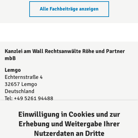
Alle Fachbeiträge anzeigen
Kanzlei am Wall Rechtsanwälte Röhe und Partner
mbB
Lemgo
Echternstraße 4
32657 Lemgo
Deutschland
Tel: +49 5261 94488
Fax: +49 5261 944893
E-Mail:
post@kanzleiamwall.de
Einwilligung in Cookies und zur
Erhebung und Weitergabe Ihrer
Nutzerdaten an Dritte
Über uns