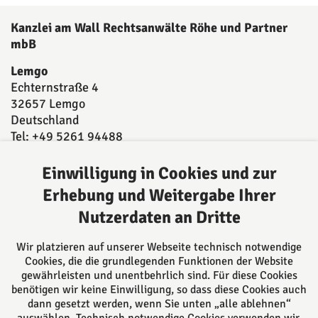
Kanzlei am Wall Rechtsanwälte Röhe und Partner
mbB
Lemgo
Echternstraße 4
32657 Lemgo
Deutschland
Tel: +49 5261 94488
Fax: +49 5261 944893
E-Mail:
post@kanzleiamwall.de
Einwilligung in Cookies und zur
Erhebung und Weitergabe Ihrer
Nutzerdaten an Dritte
Über uns
Ansässig in Lemgo beraten wir Sie kompetent in
Wir platzieren auf unserer Webseite technisch notwendige
vielen Rechtsgebieten sowohl durch unsere
Cookies, die die grundlegenden Funktionen der Website
Rechtsanwältinnen und Rechtsanwälte, als auch
gewährleisten und unentbehrlich sind. Für diese Cookies
benötigen wir keine Einwilligung, so dass diese Cookies auch
durch unsere 5 Notarinnen und Notare. Alle können
dann gesetzt werden, wenn Sie unten „alle ablehnen“
auf langjährige Erfahrung zurückgreifen und Sie