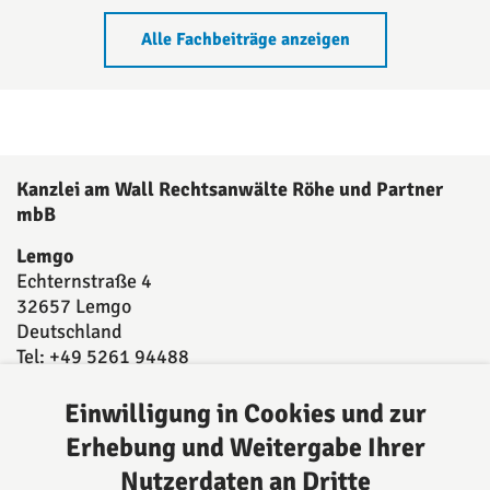
Alle Fachbeiträge anzeigen
Kanzlei am Wall Rechtsanwälte Röhe und Partner
mbB
Lemgo
Echternstraße 4
32657 Lemgo
Deutschland
Tel: +49 5261 94488
Fax: +49 5261 944893
E-Mail:
post@kanzleiamwall.de
Einwilligung in Cookies und zur
Erhebung und Weitergabe Ihrer
Nutzerdaten an Dritte
Über uns