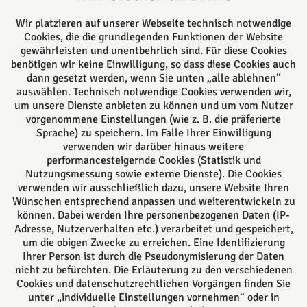
Ansässig in Lemgo beraten wir Sie kompetent in
Wir platzieren auf unserer Webseite technisch notwendige
vielen Rechtsgebieten sowohl durch unsere
Cookies, die die grundlegenden Funktionen der Website
Rechtsanwältinnen und Rechtsanwälte, als auch
gewährleisten und unentbehrlich sind. Für diese Cookies
benötigen wir keine Einwilligung, so dass diese Cookies auch
durch unsere 5 Notarinnen und Notare. Alle können
dann gesetzt werden, wenn Sie unten „alle ablehnen“
auf langjährige Erfahrung zurückgreifen und Sie
auswählen. Technisch notwendige Cookies verwenden wir,
daher bestmöglich beraten.
um unsere Dienste anbieten zu können und um vom Nutzer
vorgenommene Einstellungen (wie z. B. die präferierte
Sprache) zu speichern. Im Falle Ihrer Einwilligung
Folgen Sie uns auf
verwenden wir darüber hinaus weitere
performancesteigernde Cookies (Statistik und
Nutzungsmessung sowie externe Dienste). Die Cookies
verwenden wir ausschließlich dazu, unsere Website Ihren
Wünschen entsprechend anpassen und weiterentwickeln zu
können. Dabei werden Ihre personenbezogenen Daten (IP-
Adresse, Nutzerverhalten etc.) verarbeitet und gespeichert,
um die obigen Zwecke zu erreichen. Eine Identifizierung
Das europäische Kanzlei-Netzwerk
Ihrer Person ist durch die Pseudonymisierung der Daten
nicht zu befürchten. Die Erläuterung zu den verschiedenen
Cookies und datenschutzrechtlichen Vorgängen finden Sie
unter „individuelle Einstellungen vornehmen“ oder in