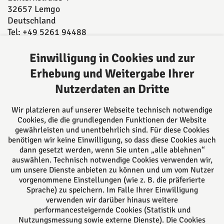
32657 Lemgo
Deutschland
Tel: +49 5261 94488
Fax: +49 5261 944893
E-Mail:
post@kanzleiamwall.de
Einwilligung in Cookies und zur
Erhebung und Weitergabe Ihrer
Nutzerdaten an Dritte
Über uns
Ansässig in Lemgo beraten wir Sie kompetent in
Wir platzieren auf unserer Webseite technisch notwendige
vielen Rechtsgebieten sowohl durch unsere
Cookies, die die grundlegenden Funktionen der Website
Rechtsanwältinnen und Rechtsanwälte, als auch
gewährleisten und unentbehrlich sind. Für diese Cookies
benötigen wir keine Einwilligung, so dass diese Cookies auch
durch unsere 5 Notarinnen und Notare. Alle können
dann gesetzt werden, wenn Sie unten „alle ablehnen“
auf langjährige Erfahrung zurückgreifen und Sie
auswählen. Technisch notwendige Cookies verwenden wir,
daher bestmöglich beraten.
um unsere Dienste anbieten zu können und um vom Nutzer
vorgenommene Einstellungen (wie z. B. die präferierte
Sprache) zu speichern. Im Falle Ihrer Einwilligung
Folgen Sie uns auf
verwenden wir darüber hinaus weitere
performancesteigernde Cookies (Statistik und
Nutzungsmessung sowie externe Dienste). Die Cookies